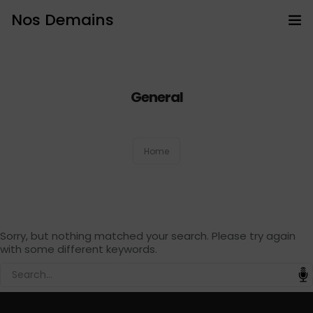
Nos Demains
Accueil
PROGRAMMES BIEN ÊTRE
General
Prestations
Home
Bons cadeaux
Intervention en entreprise
Prendre RDV
Sorry, but nothing matched your search. Please try again
with some different keywords.
Articles
Contact