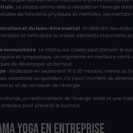
vitale
: Le shiatsu amma aide à rééquilibrer l’énergie dans 
evitalise les fonctions physiques et mentales, permettant
ntration et du bien-être mental
: En libérant des endor
ntration et l’efficacité au travail, éléments importants 
e immunitaire
: Le shiatsu sur chaise peut stimuler le s
anguine et lymphatique. Un organisme en meilleure santé e
sques de développer un burnout.
ide
: Réalisable en seulement 15 à 30 minutes, même au trav
uses relaxantes au quotidien. Ce court moment de déten
entrer et de retrouver de l’énergie.
profonde, un renforcement de l’énergie vitale et une meill
 précieux pour prévenir le burnout
ama Yoga en entreprise