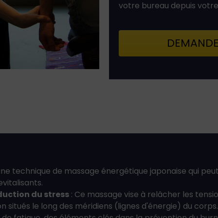
votre bureau depuis votr
DEMANDEZ
une technique de massage énergétique japonaise qui peut 
evitalisants.
uction du stress
: Ce massage vise à relâcher les tensi
on situés le long des méridiens (lignes d'énergie) du corp
t de fatigue, des éléments clés dans la prévention du burn