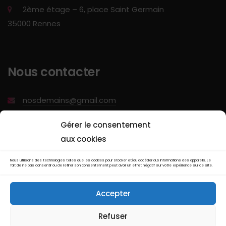
2ème étage – 6, place Saint Germain
35000 Rennes
Nous contacter
nosdemains@gmail.com
06 89 20 23 52
Gérer le consentement
aux cookies
Envoyer un email
Nous utilisons des technologies telles que les cookies pour stocker et/ou accéder aux informations des appareils. Le
fait de ne pas consentir ou de retirer son consentement peut avoir un effet négatif sur votre expérience sur ce site.
Accepter
Refuser
Privacy Policy