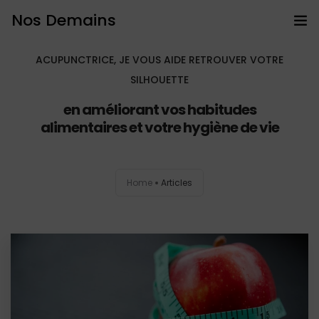
Nos Demains
Accueil
ACUPUNCTRICE, JE VOUS AIDE RETROUVER VOTRE
SILHOUETTE
PROGRAMMES BIEN ÊTRE
en améliorant vos habitudes
alimentaires et votre hygiène de vie
Prestations
Bons cadeaux
Home
Articles
Intervention en entreprise
Prendre RDV
Articles
Contact