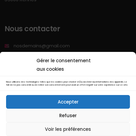
Nous contacter
nosdemains@gmail.com
06 89 20 23 52
Gérer le consentement
aux cookies
Envoyer un email
Nous utilisons des technologies telles que les cookies pour stocker et/ou accéder aux informations des appareils. Le
fait de ne pas consentir ou de retirer son consentement peut avoir un effet négatif sur votre expérience sur ce site.
Accepter
Refuser
Privacy Policy
Terms & Conditions
Voir les préférences
Legal