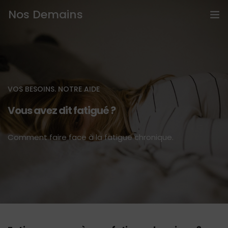
Nos Demains
Accueil
PROGRAMMES BIEN ÊTRE
VOS BESOINS. NOTRE AIDE
Prestations
Vous avez dit fatigué ?
Bons cadeaux
Comment faire face à la fatigue chronique.
Intervention en entreprise
Prendre RDV
Articles
Contact