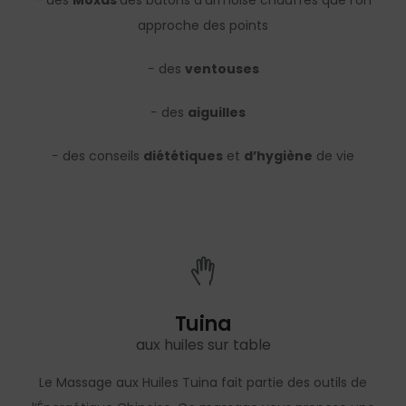
− des
Moxas
des bâtons d’armoise chauffés que l’on
approche des points
− des
ventouses
− des
aiguilles
− des conseils
diététiques
et
d’hygiène
de vie
Tuina
aux huiles sur table
Le Massage aux Huiles Tuina fait partie des outils de