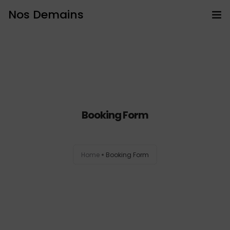
Nos Demains
Accueil
PROGRAMMES BIEN ÊTRE
Prestations
Booking Form
Bons cadeaux
Intervention en entreprise
Home
Booking Form
Prendre RDV
Articles
Contact